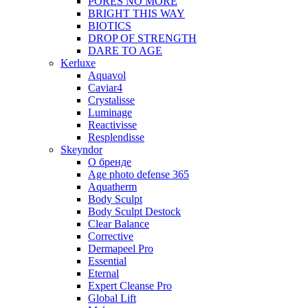
PORES NO MORE
BRIGHT THIS WAY
BIOTICS
DROP OF STRENGTH
DARE TO AGE
Kerluxe
Aquavol
Caviar4
Crystalisse
Luminage
Reactivisse
Resplendisse
Skeyndor
О бренде
Age photo defense 365
Aquatherm
Body Sculpt
Body Sculpt Destock
Clear Balance
Corrective
Dermapeel Pro
Essential
Eternal
Expert Cleanse Pro
Global Lift