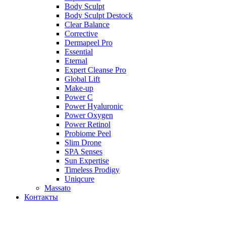
Body Sculpt
Body Sculpt Destock
Clear Balance
Corrective
Dermapeel Pro
Essential
Eternal
Expert Cleanse Pro
Global Lift
Make-up
Power C
Power Hyaluronic
Power Oxygen
Power Retinol
Probiome Peel
Slim Drone
SPA Senses
Sun Expertise
Timeless Prodigy
Uniqcure
Massato
Контакты