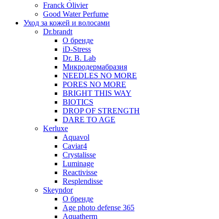
Franck Olivier
Good Water Perfume
Уход за кожей и волосами
Dr.brandt
О бренде
iD-Stress
Dr. B. Lab
Микродермабразия
NEEDLES NO MORE
PORES NO MORE
BRIGHT THIS WAY
BIOTICS
DROP OF STRENGTH
DARE TO AGE
Kerluxe
Aquavol
Caviar4
Crystalisse
Luminage
Reactivisse
Resplendisse
Skeyndor
О бренде
Age photo defense 365
Aquatherm