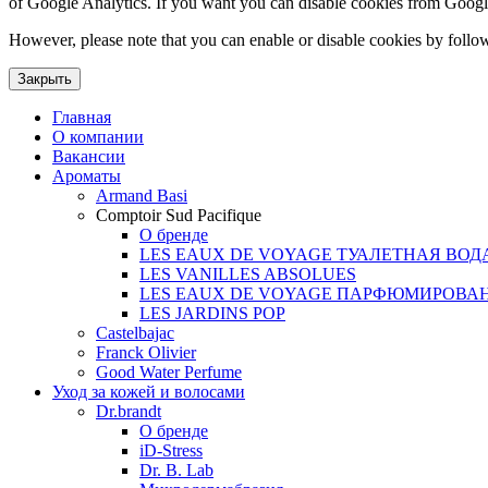
of Google Analytics. If you want you can disable cookies from Googl
However, please note that you can enable or disable cookies by follow
Закрыть
Главная
О компании
Вакансии
Ароматы
Armand Basi
Comptoir Sud Pacifique
О бренде
LES EAUX DE VOYAGE ТУАЛЕТНАЯ ВОД
LES VANILLES ABSOLUES
LES EAUX DE VOYAGE ПАРФЮМИРОВА
LES JARDINS POP
Castelbajac
Franck Olivier
Good Water Perfume
Уход за кожей и волосами
Dr.brandt
О бренде
iD-Stress
Dr. B. Lab