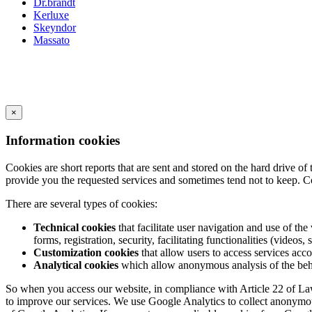
Dr.brandt
Kerluxe
Skeyndor
Massato
×
Information cookies
Cookies are short reports that are sent and stored on the hard drive o
provide you the requested services and sometimes tend not to keep. C
There are several types of cookies:
Technical cookies
that facilitate user navigation and use of the 
forms, registration, security, facilitating functionalities (videos, 
Customization cookies
that allow users to access services acco
Analytical cookies
which allow anonymous analysis of the behav
So when you access our website, in compliance with Article 22 of Law 3
to improve our services. We use Google Analytics to collect anonymous