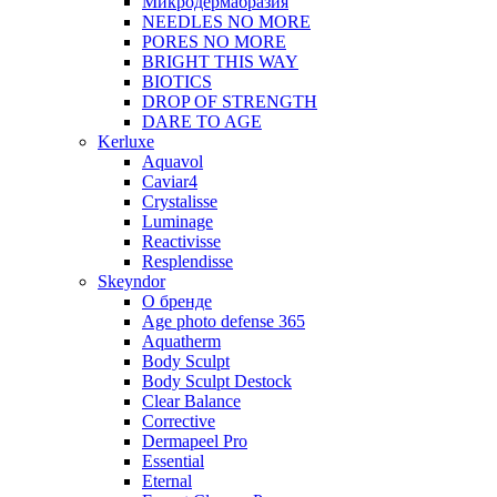
Микродермабразия
NEEDLES NO MORE
PORES NO MORE
BRIGHT THIS WAY
BIOTICS
DROP OF STRENGTH
DARE TO AGE
Kerluxe
Aquavol
Caviar4
Crystalisse
Luminage
Reactivisse
Resplendisse
Skeyndor
О бренде
Age photo defense 365
Aquatherm
Body Sculpt
Body Sculpt Destock
Clear Balance
Corrective
Dermapeel Pro
Essential
Eternal