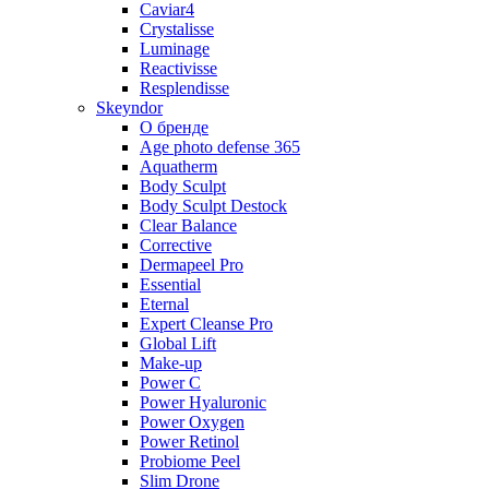
Caviar4
Crystalisse
Luminage
Reactivisse
Resplendisse
Skeyndor
О бренде
Age photo defense 365
Aquatherm
Body Sculpt
Body Sculpt Destock
Clear Balance
Corrective
Dermapeel Pro
Essential
Eternal
Expert Cleanse Pro
Global Lift
Make-up
Power C
Power Hyaluronic
Power Oxygen
Power Retinol
Probiome Peel
Slim Drone