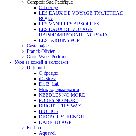
Comptoir Sud Pacifique
О бренде
LES EAUX DE VOYAGE ТУАЛЕТНАЯ
ВОДА
LES VANILLES ABSOLUES
LES EAUX DE VOYAGE
ПАРФЮМИРОВАННАЯ ВОДА
LES JARDINS POP
Castelbajac
Franck Olivier
Good Water Perfume
Уход за кожей и волосами
Dr.brandt
О бренде
iD-Stress
Dr. B. Lab
Микродермабразия
NEEDLES NO MORE
PORES NO MORE
BRIGHT THIS WAY
BIOTICS
DROP OF STRENGTH
DARE TO AGE
Kerluxe
Aquavol