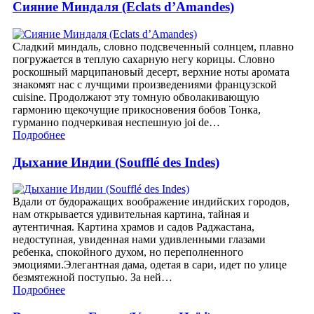
Сияние Миндаля (Eclats d’Amandes)
Сладкий миндаль, словно подсвеченный солнцем, плавно
погружается в теплую сахарную негу корицы. Словно
роскошный марципановый десерт, верхние ноты аромата
знакомят нас с лучщими произведениями французской
cuisine. Продолжают эту томную обволакивающую
гармонию щекочущие прикосновения бобов Тонка,
гурманно подчеркивая неспешную joi de…
Подробнее
Дыхание Индии (Soufflé des Indes)
Вдали от будоражащих воображение индийских городов,
нам открывается удивительная картина, тайная и
аутентичная. Картина храмов и садов Раджастана,
недоступная, увиденная нами удивленными глазами
ребенка, спокойного духом, но переполненного
эмоциями.Элегантная дама, одетая в сари, идет по улице
безмятежной поступью. За ней…
Подробнее