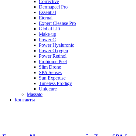
Corrective
Dermapeel Pro
Essential
Eternal
Expert Cleanse Pro
Global Lift
Make-up
Power C
Power Hyaluronic
Power Oxygen
Power Retinol
Probiome Peel
Slim Drone
SPA Senses
Sun Expertise
Timeless Prodigy
Uniqcure
Massato
Контакты