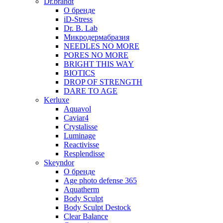
Dr.brandt
О бренде
iD-Stress
Dr. B. Lab
Микродермабразия
NEEDLES NO MORE
PORES NO MORE
BRIGHT THIS WAY
BIOTICS
DROP OF STRENGTH
DARE TO AGE
Kerluxe
Aquavol
Caviar4
Crystalisse
Luminage
Reactivisse
Resplendisse
Skeyndor
О бренде
Age photo defense 365
Aquatherm
Body Sculpt
Body Sculpt Destock
Clear Balance