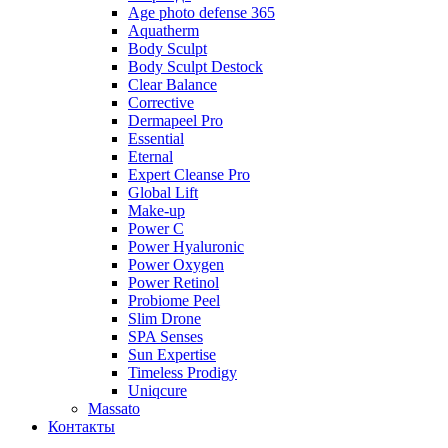
Age photo defense 365
Aquatherm
Body Sculpt
Body Sculpt Destock
Clear Balance
Corrective
Dermapeel Pro
Essential
Eternal
Expert Cleanse Pro
Global Lift
Make-up
Power C
Power Hyaluronic
Power Oxygen
Power Retinol
Probiome Peel
Slim Drone
SPA Senses
Sun Expertise
Timeless Prodigy
Uniqcure
Massato
Контакты