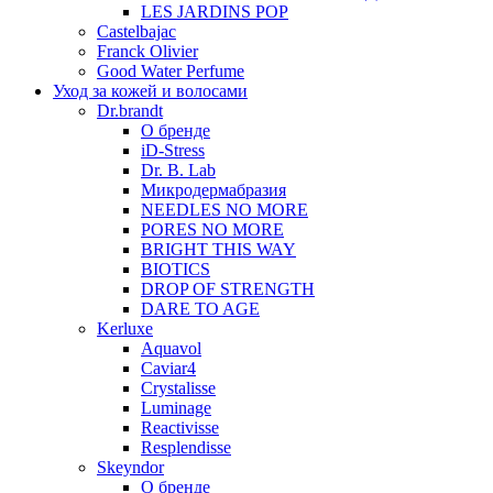
LES JARDINS POP
Castelbajac
Franck Olivier
Good Water Perfume
Уход за кожей и волосами
Dr.brandt
О бренде
iD-Stress
Dr. B. Lab
Микродермабразия
NEEDLES NO MORE
PORES NO MORE
BRIGHT THIS WAY
BIOTICS
DROP OF STRENGTH
DARE TO AGE
Kerluxe
Aquavol
Caviar4
Crystalisse
Luminage
Reactivisse
Resplendisse
Skeyndor
О бренде