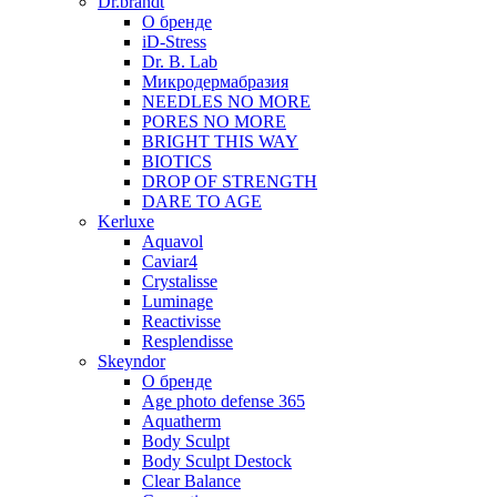
Dr.brandt
О бренде
iD-Stress
Dr. B. Lab
Микродермабразия
NEEDLES NO MORE
PORES NO MORE
BRIGHT THIS WAY
BIOTICS
DROP OF STRENGTH
DARE TO AGE
Kerluxe
Aquavol
Caviar4
Crystalisse
Luminage
Reactivisse
Resplendisse
Skeyndor
О бренде
Age photo defense 365
Aquatherm
Body Sculpt
Body Sculpt Destock
Clear Balance