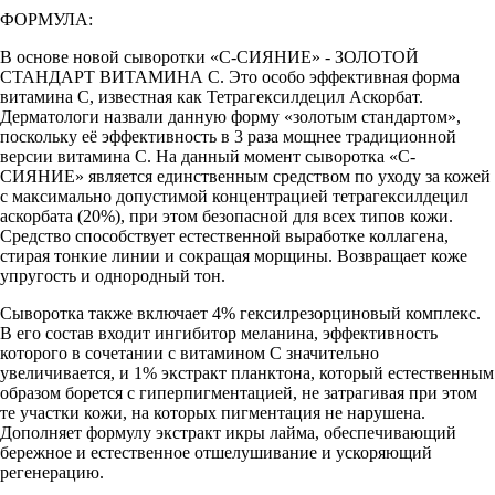
ФОРМУЛА:
В основе новой сыворотки «С-СИЯНИЕ» - ЗОЛОТОЙ
СТАНДАРТ ВИТАМИНА С. Это особо эффективная форма
витамина C, известная как Тетрагексилдецил Аскорбат.
Дерматологи назвали данную форму «золотым стандартом»,
поскольку её эффективность в 3 раза мощнее традиционной
версии витамина С. На данный момент сыворотка «С-
СИЯНИЕ» является единственным средством по уходу за кожей
с максимально допустимой концентрацией тетрагексилдецил
аскорбата (20%), при этом безопасной для всех типов кожи.
Средство способствует естественной выработке коллагена,
стирая тонкие линии и сокращая морщины. Возвращает коже
упругость и однородный тон.
Сыворотка также включает 4% гексилрезорциновый комплекс.
В его состав входит ингибитор меланина, эффективность
которого в сочетании с витамином С значительно
увеличивается, и 1% экстракт планктона, который естественным
образом борется с гиперпигментацией, не затрагивая при этом
те участки кожи, на которых пигментация не нарушена.
Дополняет формулу экстракт икры лайма, обеспечивающий
бережное и естественное отшелушивание и ускоряющий
регенерацию.