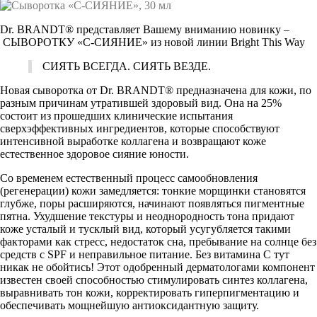
Dr. BRANDT® представляет Вашему вниманию новинку –
СЫВОРОТКУ «С-СИЯНИЕ» из новой линии Bright This Way
СИЯТЬ ВСЕГДА. СИЯТЬ ВЕЗДЕ.
Новая сыворотка от Dr. BRANDT® предназначена для кожи, по
разным причинам утратившей здоровый вид. Она на 25%
состоит из прошедших клинические испытания
сверхэффективных ингредиентов, которые способствуют
интенсивной выработке коллагена и возвращают коже
естественное здоровое сияние юности.
Со временем естественный процесс самообновления
(регенерации) кожи замедляется: тонкие морщинки становятся
глубже, поры расширяются, начинают появляться пигментные
пятна. Ухудшение текстуры и неоднородность тона придают
коже усталый и тусклый вид, который усугубляется такими
факторами как стресс, недостаток сна, пребывание на солнце без
средств с SPF и неправильное питание. Без витамина С тут
никак не обойтись! Этот одобренный дерматологами компонент
известен своей способностью стимулировать синтез коллагена,
выравнивать тон кожи, корректировать гиперпигментацию и
обеспечивать мощнейшую антиоксидантную защиту.