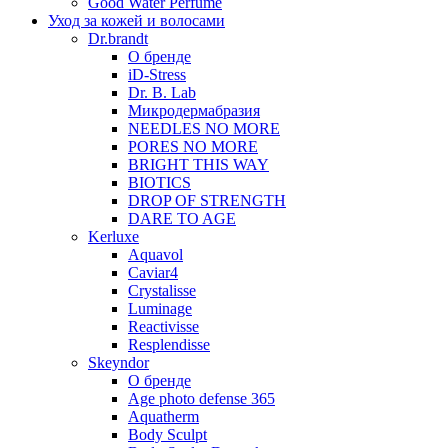
Good Water Perfume
Уход за кожей и волосами
Dr.brandt
О бренде
iD-Stress
Dr. B. Lab
Микродермабразия
NEEDLES NO MORE
PORES NO MORE
BRIGHT THIS WAY
BIOTICS
DROP OF STRENGTH
DARE TO AGE
Kerluxe
Aquavol
Caviar4
Crystalisse
Luminage
Reactivisse
Resplendisse
Skeyndor
О бренде
Age photo defense 365
Aquatherm
Body Sculpt