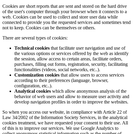
Cookies are short reports that are sent and stored on the hard drive
of the user's computer through your browser when it connects to a
web. Cookies can be used to collect and store user data while
connected to provide you the requested services and sometimes tend
not to keep. Cookies can be themselves or others.
There are several types of cookies:
Technical cookies
that facilitate user navigation and use of
the various options or services offered by the web as identify
the session, allow access to certain areas, facilitate orders,
purchases, filling out forms, registration, security, facilitating
functionalities (videos, social networks, etc..).
Customization cookies
that allow users to access services
according to their preferences (language, browser,
configuration, etc..).
Analytical cookies
which allow anonymous analysis of the
behavior of web users and allow to measure user activity and
develop navigation profiles in order to improve the websites.
So when you access our website, in compliance with Article 22 of
Law 34/2002 of the Information Society Services, in the analytical
cookies treatment, we have requested your consent to their use. All
of this is to improve our services. We use Google Analytics to
collect anonymous statistical information such as the number of