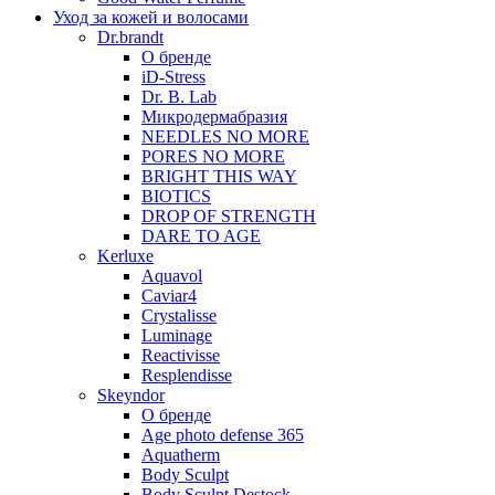
Уход за кожей и волосами
Dr.brandt
О бренде
iD-Stress
Dr. B. Lab
Микродермабразия
NEEDLES NO MORE
PORES NO MORE
BRIGHT THIS WAY
BIOTICS
DROP OF STRENGTH
DARE TO AGE
Kerluxe
Aquavol
Caviar4
Crystalisse
Luminage
Reactivisse
Resplendisse
Skeyndor
О бренде
Age photo defense 365
Aquatherm
Body Sculpt
Body Sculpt Destock