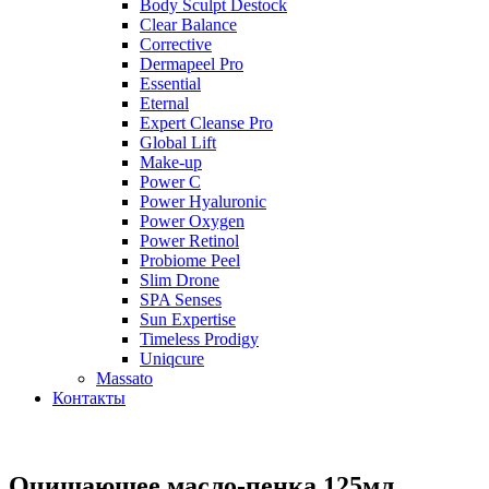
Body Sculpt Destock
Clear Balance
Corrective
Dermapeel Pro
Essential
Eternal
Expert Cleanse Pro
Global Lift
Make-up
Power C
Power Hyaluronic
Power Oxygen
Power Retinol
Probiome Peel
Slim Drone
SPA Senses
Sun Expertise
Timeless Prodigy
Uniqcure
Massato
Контакты
Очищающее масло-пенка 125мл