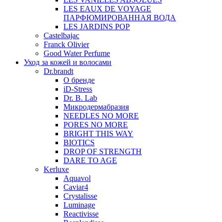
LES EAUX DE VOYAGE
ПАРФЮМИРОВАННАЯ ВОДА
LES JARDINS POP
Castelbajac
Franck Olivier
Good Water Perfume
Уход за кожей и волосами
Dr.brandt
О бренде
iD-Stress
Dr. B. Lab
Микродермабразия
NEEDLES NO MORE
PORES NO MORE
BRIGHT THIS WAY
BIOTICS
DROP OF STRENGTH
DARE TO AGE
Kerluxe
Aquavol
Caviar4
Crystalisse
Luminage
Reactivisse