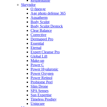
Resplendisse
Skeyndor
О бренде
Age photo defense 365
Aquatherm
Body Sculpt
Body Sculpt Destock
Clear Balance
Corrective
Dermapeel Pro
Essential
Eternal
Expert Cleanse Pro
Global Lift
Make-up
Power C
Power Hyaluronic
Power Oxygen
Power Retinol
Probiome Peel
Slim Drone
SPA Senses
Sun Expertise
Timeless Prodigy
Uniqcure