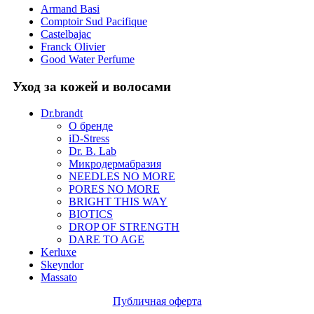
Armand Basi
Comptoir Sud Pacifique
Castelbajac
Franck Olivier
Good Water Perfume
Уход за кожей и волосами
Dr.brandt
О бренде
iD-Stress
Dr. B. Lab
Микродермабразия
NEEDLES NO MORE
PORES NO MORE
BRIGHT THIS WAY
BIOTICS
DROP OF STRENGTH
DARE TO AGE
Kerluxe
Skeyndor
Massato
Публичная оферта