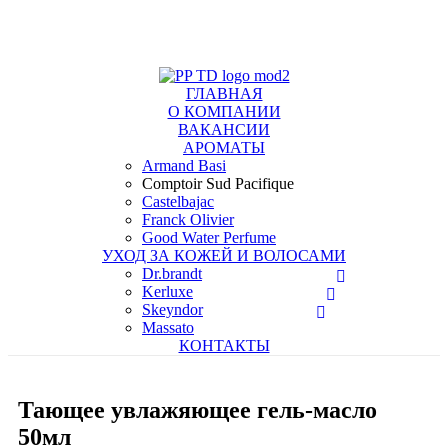
+7 (495) 367 11 78
info@tdpp.ru
Доставка
Оплата
ГЛАВНАЯ
О КОМПАНИИ
ВАКАНСИИ
АРОМАТЫ
Armand Basi
Comptoir Sud Pacifique
Castelbajac
Franck Olivier
Good Water Perfume
УХОД ЗА КОЖЕЙ И ВОЛОСАМИ
Dr.brandt
Kerluxe
Skeyndor
Massato
КОНТАКТЫ
Тающее увлажяющее гель-масло
50мл