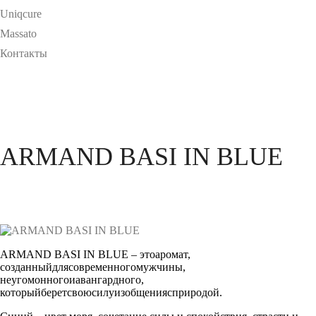
Uniqcure
Massato
Контакты
ARMAND BASI IN BLUE
ARMAND BASI IN BLUE – этоаромат,
созданныйдлясовременногомужчины,
неугомонногоиавангардного,
которыйберетсвоюсилуизобщениясприродой.