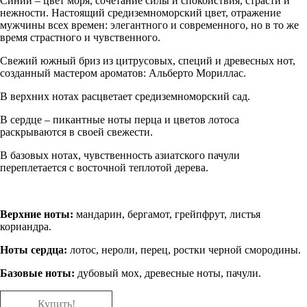
Синий – цвет моря, сочетание силы и спокойствия, страсти и
нежности. Настоящий средиземноморский цвет, отражение
мужчины всех времен: элегантного и современного, но в то же
время страстного и чувственного.
Свежий южный бриз из цитрусовых, специй и древесных нот,
созданный мастером ароматов: Альберто Мориллас.
В верхних нотах расцветает средиземноморский сад.
В сердце – пикантные ноты перца и цветов лотоса
раскрываются в своей свежести.
В базовых нотах, чувственность азиатского пачули
переплетается с восточной теплотой дерева.
Верхние ноты:
мандарин, бергамот, грейпфрут, листья
кориандра.
Ноты сердца:
лотос, нероли, перец, ростки черной смородины.
Базовые ноты:
дубовый мох, древесные ноты, пачули.
Купить!