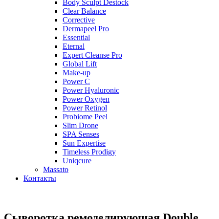
Body Sculpt Destock
Clear Balance
Corrective
Dermapeel Pro
Essential
Eternal
Expert Cleanse Pro
Global Lift
Make-up
Power C
Power Hyaluronic
Power Oxygen
Power Retinol
Probiome Peel
Slim Drone
SPA Senses
Sun Expertise
Timeless Prodigy
Uniqcure
Massato
Контакты
Сыворотка ремоделирующая Double