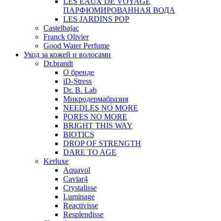
LES EAUX DE VOYAGE
ПАРФЮМИРОВАННАЯ ВОДА
LES JARDINS POP
Castelbajac
Franck Olivier
Good Water Perfume
Уход за кожей и волосами
Dr.brandt
О бренде
iD-Stress
Dr. B. Lab
Микродермабразия
NEEDLES NO MORE
PORES NO MORE
BRIGHT THIS WAY
BIOTICS
DROP OF STRENGTH
DARE TO AGE
Kerluxe
Aquavol
Caviar4
Crystalisse
Luminage
Reactivisse
Resplendisse