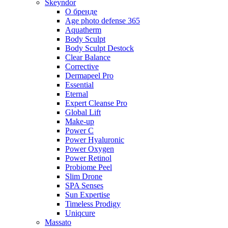
Skeyndor
О бренде
Age photo defense 365
Aquatherm
Body Sculpt
Body Sculpt Destock
Clear Balance
Corrective
Dermapeel Pro
Essential
Eternal
Expert Cleanse Pro
Global Lift
Make-up
Power C
Power Hyaluronic
Power Oxygen
Power Retinol
Probiome Peel
Slim Drone
SPA Senses
Sun Expertise
Timeless Prodigy
Uniqcure
Massato