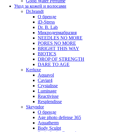
Good Water Perfume
Уход за кожей и волосами
Dr.brandt
О бренде
iD-Stress
Dr. B. Lab
Микродермабразия
NEEDLES NO MORE
PORES NO MORE
BRIGHT THIS WAY
BIOTICS
DROP OF STRENGTH
DARE TO AGE
Kerluxe
Aquavol
Caviar4
Crystalisse
Luminage
Reactivisse
Resplendisse
Skeyndor
О бренде
Age photo defense 365
Aquatherm
Body Sculpt