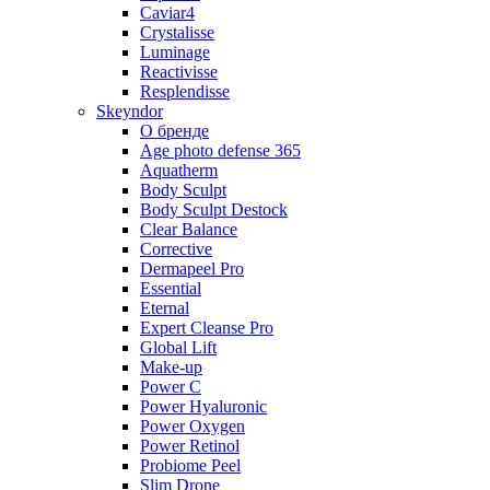
Caviar4
Crystalisse
Luminage
Reactivisse
Resplendisse
Skeyndor
О бренде
Age photo defense 365
Aquatherm
Body Sculpt
Body Sculpt Destock
Clear Balance
Corrective
Dermapeel Pro
Essential
Eternal
Expert Cleanse Pro
Global Lift
Make-up
Power C
Power Hyaluronic
Power Oxygen
Power Retinol
Probiome Peel
Slim Drone