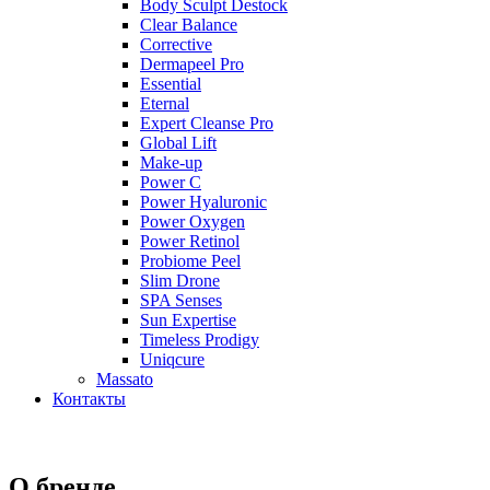
Body Sculpt Destock
Clear Balance
Corrective
Dermapeel Pro
Essential
Eternal
Expert Cleanse Pro
Global Lift
Make-up
Power C
Power Hyaluronic
Power Oxygen
Power Retinol
Probiome Peel
Slim Drone
SPA Senses
Sun Expertise
Timeless Prodigy
Uniqcure
Massato
Контакты
О бренде