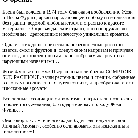
Бренд был рожден в 1974 году, благодаря воображению Жози
и Пьера Фурнье, яркой пары, любящей свободу и путешествия
без границ, ведомой любопытством и страстью к красоте
материалов. Открывая далекие страны, они обнаруживали
необычные, драгоценные и зачастую уникальные ароматы.
Одна из этих дорог принесла паре бесконечные россыпи
цветов, смол и фруктов и, следуя своим капризам и причудам,
они создали коллекцию самых невообразимых ароматов с
чарующими названиями…
Жози Фурнье и ее муж Пьер, основатели бренда COMPTOIR
SUD PACIFIQUE, взяли растения, цветы и специи, собранные
в своих многочисленных путешествиях, и преобразовали их в
изысканные ароматы.
Все личные ассоциации с ароматами теперь стали позволены
и более того, желанны, благодаря новому подходу Жози
Фурнье…
Она говорила… «Теперь каждый будет рад получить свой
Личный Аромат», особенно если ароматы эти изысканны и
подходят всем!