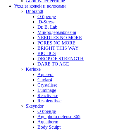
Good Water Perfume
Уход за кожей и волосами
Dr.brandt
О бренде
iD-Stress
Dr. B. Lab
Микродермабразия
NEEDLES NO MORE
PORES NO MORE
BRIGHT THIS WAY
BIOTICS
DROP OF STRENGTH
DARE TO AGE
Kerluxe
Aquavol
Caviar4
Crystalisse
Luminage
Reactivisse
Resplendisse
Skeyndor
О бренде
Age photo defense 365
Aquatherm
Body Sculpt