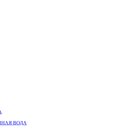
А
ННАЯ ВОДА