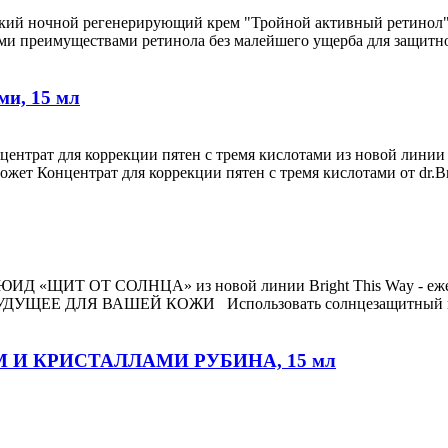
й ночной регенерирующий крем "Тройной активный ретинол"из
семи преимуществами ретинола без малейшего ущерба для защит
ми, 15 мл
центрат для коррекции пятен с тремя кислотами из новой 
ет Концентрат для коррекции пятен с тремя кислотами от dr.B
ИД «ЩИТ ОТ СОЛНЦА» из новой линии Bright This Way - еже
Е БУДУЩЕЕ ДЛЯ ВАШЕЙ КОЖИ Использовать солнцезащитный 
М И КРИСТАЛЛАМИ РУБИНА, 15 мл