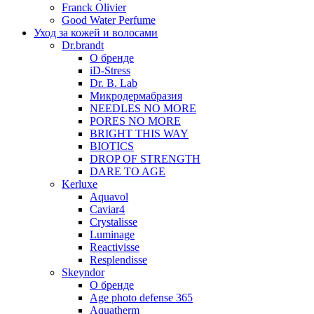
Franck Olivier
Good Water Perfume
Уход за кожей и волосами
Dr.brandt
О бренде
iD-Stress
Dr. B. Lab
Микродермабразия
NEEDLES NO MORE
PORES NO MORE
BRIGHT THIS WAY
BIOTICS
DROP OF STRENGTH
DARE TO AGE
Kerluxe
Aquavol
Caviar4
Crystalisse
Luminage
Reactivisse
Resplendisse
Skeyndor
О бренде
Age photo defense 365
Aquatherm