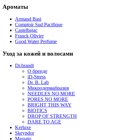
Ароматы
Armand Basi
Comptoir Sud Pacifique
Castelbajac
Franck Olivier
Good Water Perfume
Уход за кожей и волосами
Dr.brandt
О бренде
iD-Stress
Dr. B. Lab
Микродермабразия
NEEDLES NO MORE
PORES NO MORE
BRIGHT THIS WAY
BIOTICS
DROP OF STRENGTH
DARE TO AGE
Kerluxe
Skeyndor
Massato