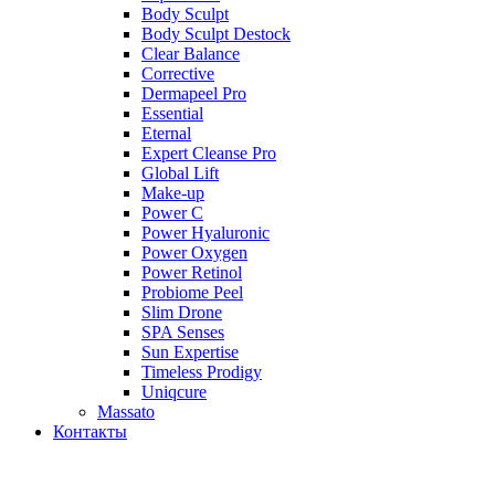
Body Sculpt
Body Sculpt Destock
Clear Balance
Corrective
Dermapeel Pro
Essential
Eternal
Expert Cleanse Pro
Global Lift
Make-up
Power C
Power Hyaluronic
Power Oxygen
Power Retinol
Probiome Peel
Slim Drone
SPA Senses
Sun Expertise
Timeless Prodigy
Uniqcure
Massato
Контакты