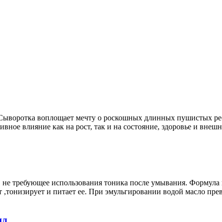
ыворотка воплощает мечту о роскошных длинных пушистых рес
вное влияние как на рост, так и на состояние, здоровье и внеш
 требующее использования тоника после умывания. Формула н
ет ,тонизирует и питает ее. При эмульгировании водой масло пр
мл