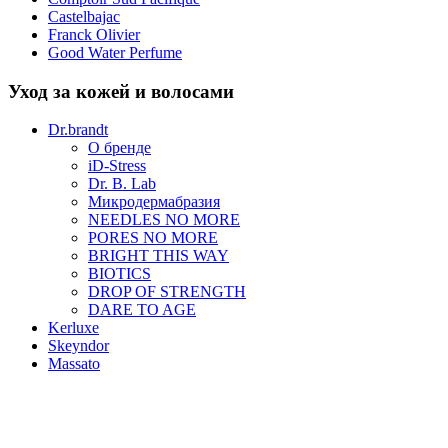
Castelbajac
Franck Olivier
Good Water Perfume
Уход за кожей и волосами
Dr.brandt
О бренде
iD-Stress
Dr. B. Lab
Микродермабразия
NEEDLES NO MORE
PORES NO MORE
BRIGHT THIS WAY
BIOTICS
DROP OF STRENGTH
DARE TO AGE
Kerluxe
Skeyndor
Massato