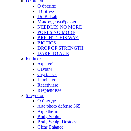
Dr.brandt
О бренде
iD-Stress
Dr. B. Lab
Микродермабразия
NEEDLES NO MORE
PORES NO MORE
BRIGHT THIS WAY
BIOTICS
DROP OF STRENGTH
DARE TO AGE
Kerluxe
Aquavol
Caviar4
Crystalisse
Luminage
Reactivisse
Resplendisse
Skeyndor
О бренде
Age photo defense 365
Aquatherm
Body Sculpt
Body Sculpt Destock
Clear Balance