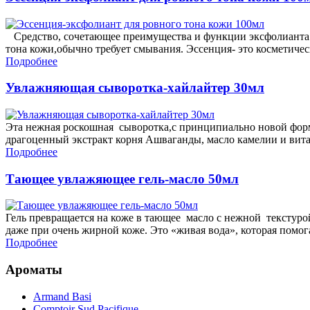
Средство, сочетающее преимущества и функции эксфолианта и 
тона кожи,обычно требует смывания. Эссенция- это косметич
Подробнее
Увлажняющая сыворотка-хайлайтер 30мл
Эта нежная роскошная сыворотка,с принципиально новой форму
драгоценный экстракт корня Ашваганды, масло камелии и вит
Подробнее
Тающее увлажяющее гель-масло 50мл
Гель превращается на коже в тающее масло с нежной текстуро
даже при очень жирной коже. Это «живая вода», которая помо
Подробнее
Ароматы
Armand Basi
Comptoir Sud Pacifique