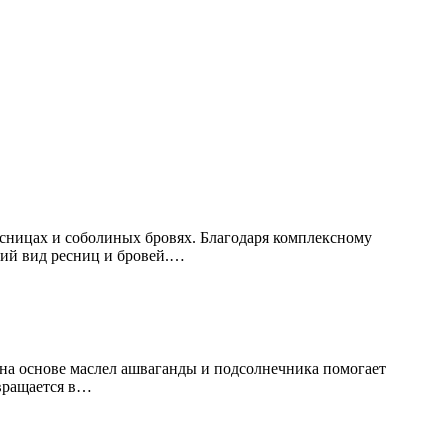
ницах и соболиных бровях. Благодаря комплексному
ний вид ресниц и бровей.…
а основе маслел ашваганды и подсолнечника помогает
евращается в…