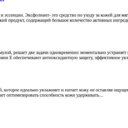
эссенции. Эксфолиант- это средство по уходу за кожей для мя
еский продукт, содержащий большое количество активных ингр
лой, решает две задачи одновременно: моментально устраняет 
амин Е обеспечивают антиоксидантную защиту, эффективное ув
й, которое идеально увлажняет и питает кожу не оставляя ощущ
гает оптимизировать способность кожи удерживать…