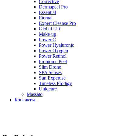
Corrective
Dermapeel Pro
Essential
Eternal
Expert Cleanse Pro
Global Lift
Make-up
Power C
Power Hyaluronic
Power Oxygen
Power Retinol
Probiome Peel
Slim Drone
SPA Senses
Sun Expertise
Timeless Prodigy
Uniqcure
Massato
Контакты