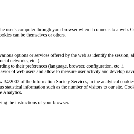
f the user's computer through your browser when it connects to a web. C
ookies can be themselves or others.
various options or services offered by the web as identify the session, all
social networks, etc..).
rding to their preferences (language, browser, configuration, etc..).
ior of web users and allow to measure user activity and develop naviga
4/2002 of the Information Society Services, in the analytical cookies t
 statistical information such as the number of visitors to our site. Co
e Analytics.
ing the instructions of your browser.