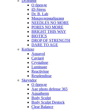
Dr.brandt
О бренде
iD-Stress
Dr. B. Lab
Микродермабразия
NEEDLES NO MORE
PORES NO MORE
BRIGHT THIS WAY
BIOTICS
DROP OF STRENGTH
DARE TO AGE
Kerluxe
Aquavol
Caviar4
Crystalisse
Luminage
Reactivisse
Resplendisse
Skeyndor
О бренде
Age photo defense 365
Aquatherm
Body Sculpt
Body Sculpt Destock
Clear Balance