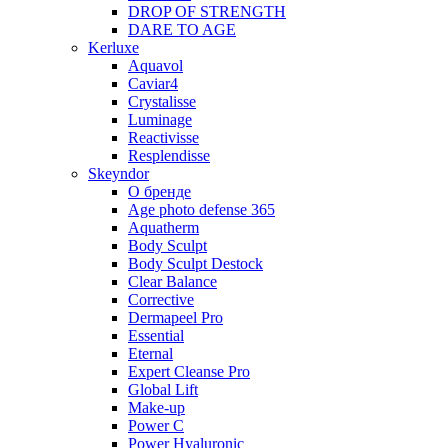
DROP OF STRENGTH
DARE TO AGE
Kerluxe
Aquavol
Caviar4
Crystalisse
Luminage
Reactivisse
Resplendisse
Skeyndor
О бренде
Age photo defense 365
Aquatherm
Body Sculpt
Body Sculpt Destock
Clear Balance
Corrective
Dermapeel Pro
Essential
Eternal
Expert Cleanse Pro
Global Lift
Make-up
Power C
Power Hyaluronic