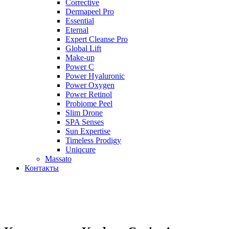
Corrective
Dermapeel Pro
Essential
Eternal
Expert Cleanse Pro
Global Lift
Make-up
Power C
Power Hyaluronic
Power Oxygen
Power Retinol
Probiome Peel
Slim Drone
SPA Senses
Sun Expertise
Timeless Prodigy
Uniqcure
Massato
Контакты