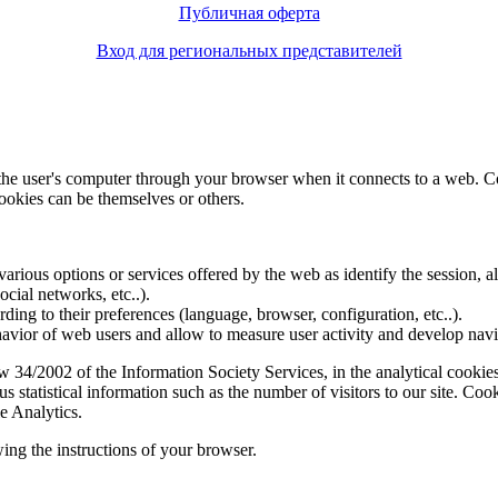
Публичная оферта
Вход для региональных представителей
f the user's computer through your browser when it connects to a web. C
ookies can be themselves or others.
various options or services offered by the web as identify the session, all
social networks, etc..).
rding to their preferences (language, browser, configuration, etc..).
ior of web users and allow to measure user activity and develop naviga
4/2002 of the Information Society Services, in the analytical cookies t
 statistical information such as the number of visitors to our site. Co
e Analytics.
ing the instructions of your browser.