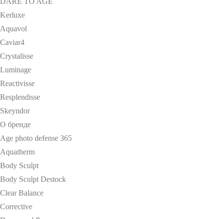
DARE TO AGE
Kerluxe
Aquavol
Caviar4
Crystalisse
Luminage
Reactivisse
Resplendisse
Skeyndor
О бренде
Age photo defense 365
Aquatherm
Body Sculpt
Body Sculpt Destock
Clear Balance
Corrective