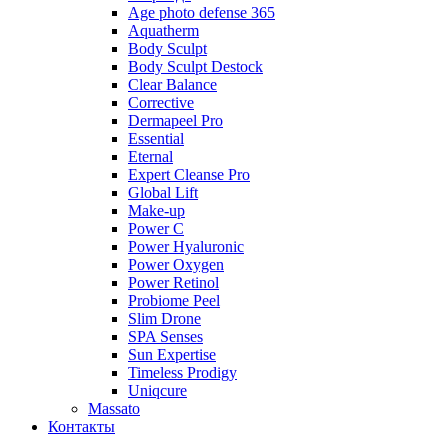
Age photo defense 365
Aquatherm
Body Sculpt
Body Sculpt Destock
Clear Balance
Corrective
Dermapeel Pro
Essential
Eternal
Expert Cleanse Pro
Global Lift
Make-up
Power C
Power Hyaluronic
Power Oxygen
Power Retinol
Probiome Peel
Slim Drone
SPA Senses
Sun Expertise
Timeless Prodigy
Uniqcure
Massato
Контакты