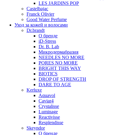
LES JARDINS POP
Castelbajac
Franck Olivier
Good Water Perfume
Уход за кожей и волосами
Dr.brandt
О бренде
iD-Stress
Dr. B. Lab
Микродермабразия
NEEDLES NO MORE
PORES NO MORE
BRIGHT THIS WAY
BIOTICS
DROP OF STRENGTH
DARE TO AGE
Kerluxe
Aquavol
Caviar4
Crystalisse
Luminage
Reactivisse
Resplendisse
Skeyndor
О бренде