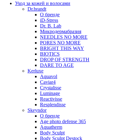
Уход за кожей и волосами
Dr.brandt
О бренде
iD-Stress
Dr. B. Lab
Микродермабразия
NEEDLES NO MORE
PORES NO MORE
BRIGHT THIS WAY
BIOTICS
DROP OF STRENGTH
DARE TO AGE
Kerluxe
Aquavol
Caviar4
Crystalisse
Luminage
Reactivisse
Resplendisse
Skeyndor
О бренде
Age photo defense 365
Aquatherm
Body Sculpt
Body Sculpt Destock