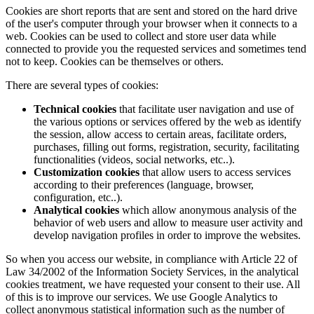
Cookies are short reports that are sent and stored on the hard drive
of the user's computer through your browser when it connects to a
web. Cookies can be used to collect and store user data while
connected to provide you the requested services and sometimes tend
not to keep. Cookies can be themselves or others.
There are several types of cookies:
Technical cookies
that facilitate user navigation and use of
the various options or services offered by the web as identify
the session, allow access to certain areas, facilitate orders,
purchases, filling out forms, registration, security, facilitating
functionalities (videos, social networks, etc..).
Customization cookies
that allow users to access services
according to their preferences (language, browser,
configuration, etc..).
Analytical cookies
which allow anonymous analysis of the
behavior of web users and allow to measure user activity and
develop navigation profiles in order to improve the websites.
So when you access our website, in compliance with Article 22 of
Law 34/2002 of the Information Society Services, in the analytical
cookies treatment, we have requested your consent to their use. All
of this is to improve our services. We use Google Analytics to
collect anonymous statistical information such as the number of