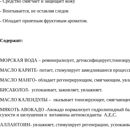
- Средство смягчает и защищает кожу
- Впитывается, не оставляя следов
- Обладает приятным фруктовым ароматом.
Содержит:
МОРСКАЯ ВОДА – реминерализует, детоксифицирует,тонизиру
МАСЛО КАРИТЕ- питает, стимулирует замедлившиеся процессы
МАСЛО МАНГО- обладает регенерирующим, смягчающим, увл
БИСАБОЛОЛ- успокаивает, заживляет, увлажняет.
МАСЛО КАЛЕНДУЛЫ – оказывает тонизирующее, смягчающее, з
МЯКОТЬ АВОКАДО -Авокадо нормализует гидролипидный баланс 
сухости и шелушения и витамины антиоксиданты А,Е,С.
АЛЛАНТОИН- увлажняет, стимулирует регенерацию, успокаивает,