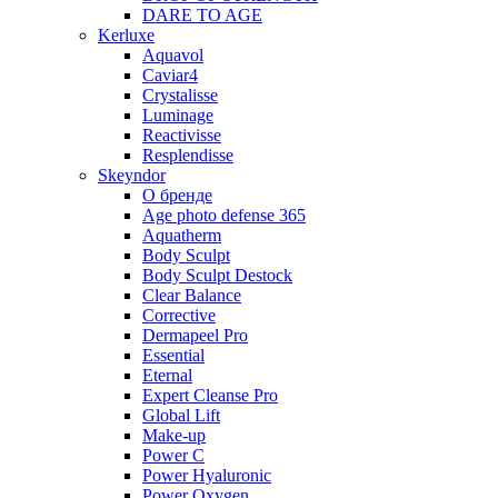
DARE TO AGE
Kerluxe
Aquavol
Caviar4
Crystalisse
Luminage
Reactivisse
Resplendisse
Skeyndor
О бренде
Age photo defense 365
Aquatherm
Body Sculpt
Body Sculpt Destock
Clear Balance
Corrective
Dermapeel Pro
Essential
Eternal
Expert Cleanse Pro
Global Lift
Make-up
Power C
Power Hyaluronic
Power Oxygen