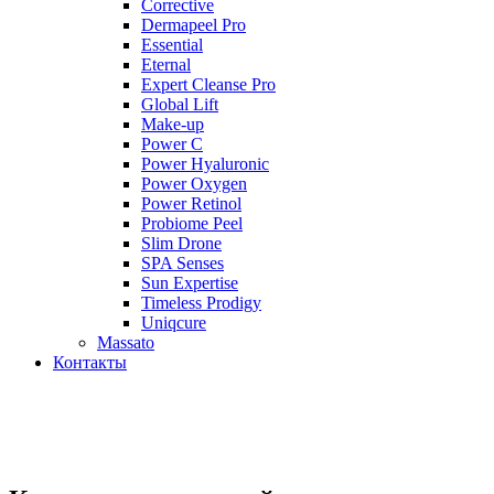
Corrective
Dermapeel Pro
Essential
Eternal
Expert Cleanse Pro
Global Lift
Make-up
Power C
Power Hyaluronic
Power Oxygen
Power Retinol
Probiome Peel
Slim Drone
SPA Senses
Sun Expertise
Timeless Prodigy
Uniqcure
Massato
Контакты