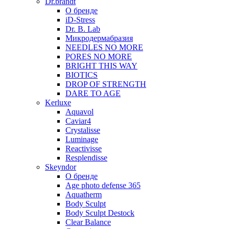
Dr.brandt
О бренде
iD-Stress
Dr. B. Lab
Микродермабразия
NEEDLES NO MORE
PORES NO MORE
BRIGHT THIS WAY
BIOTICS
DROP OF STRENGTH
DARE TO AGE
Kerluxe
Aquavol
Caviar4
Crystalisse
Luminage
Reactivisse
Resplendisse
Skeyndor
О бренде
Age photo defense 365
Aquatherm
Body Sculpt
Body Sculpt Destock
Clear Balance