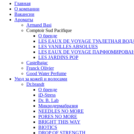
Главная
О компании
Вакансии
Ароматы
Armand Basi
Comptoir Sud Pacifique
О бренде
LES EAUX DE VOYAGE ТУАЛЕТНАЯ ВОД
LES VANILLES ABSOLUES
LES EAUX DE VOYAGE ПАРФЮМИРОВА
LES JARDINS POP
Castelbajac
Franck Olivier
Good Water Perfume
Уход за кожей и волосами
Dr.brandt
О бренде
iD-Stress
Dr. B. Lab
Микродермабразия
NEEDLES NO MORE
PORES NO MORE
BRIGHT THIS WAY
BIOTICS
DROP OF STRENGTH