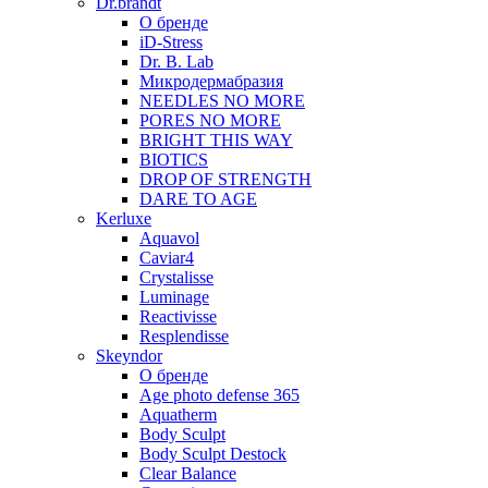
Dr.brandt
О бренде
iD-Stress
Dr. B. Lab
Микродермабразия
NEEDLES NO MORE
PORES NO MORE
BRIGHT THIS WAY
BIOTICS
DROP OF STRENGTH
DARE TO AGE
Kerluxe
Aquavol
Caviar4
Crystalisse
Luminage
Reactivisse
Resplendisse
Skeyndor
О бренде
Age photo defense 365
Aquatherm
Body Sculpt
Body Sculpt Destock
Clear Balance