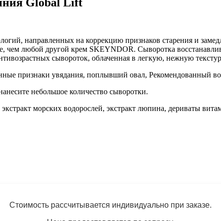
ния Global Lift
логий, направленных на коррекцию признаков старения и заме
ле, чем любой другой крем SKEYNDOR. Сыворотка восстанавли
 антивозрастных
сывороток, облаченная в легкую, нежную текстур
н
ные признаки увядания, поплывший овал, Рекомендованный возр
нанесите небольшое количество сыворотки.
, экстракт морских водорослей, экстракт люпина, дериваты вита
Стоимость рассчитывается индивидуально при заказе.