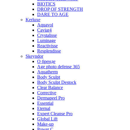
BIOTICS
DROP OF STRENGTH
DARE TO AGE
Kerluxe
Aquavol
Caviar4
Crystalisse
Luminage
Reactivisse
Resplendisse
Skeyndor
О бренде
Age photo defense 365
Aquatherm
Body Sculpt
Body Sculpt Destock
Clear Balance
Corrective
Dermapeel Pro
Essential
Eternal
Expert Cleanse Pro
Global Lift
Make-up
Power C