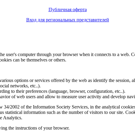
Публичная оферта
Вход для региональных представителей
f the user's computer through your browser when it connects to a web. C
ookies can be themselves or others.
various options or services offered by the web as identify the session, all
social networks, etc..).
rding to their preferences (language, browser, configuration, etc..).
ior of web users and allow to measure user activity and develop naviga
4/2002 of the Information Society Services, in the analytical cookies t
 statistical information such as the number of visitors to our site. Co
e Analytics.
ing the instructions of your browser.