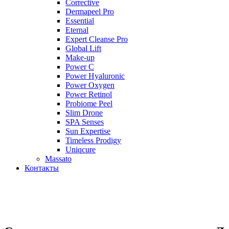
Corrective
Dermapeel Pro
Essential
Eternal
Expert Cleanse Pro
Global Lift
Make-up
Power C
Power Hyaluronic
Power Oxygen
Power Retinol
Probiome Peel
Slim Drone
SPA Senses
Sun Expertise
Timeless Prodigy
Uniqcure
Massato
Контакты