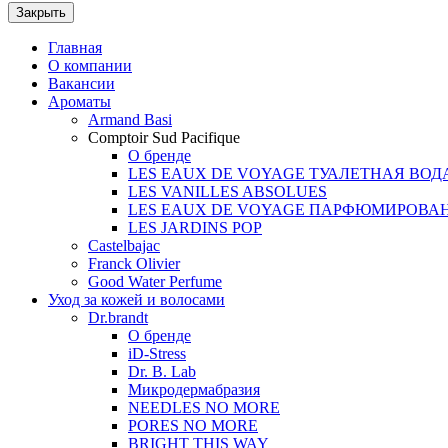
Закрыть
Главная
О компании
Вакансии
Ароматы
Armand Basi
Comptoir Sud Pacifique
О бренде
LES EAUX DE VOYAGE ТУАЛЕТНАЯ ВОД
LES VANILLES ABSOLUES
LES EAUX DE VOYAGE ПАРФЮМИРОВА
LES JARDINS POP
Castelbajac
Franck Olivier
Good Water Perfume
Уход за кожей и волосами
Dr.brandt
О бренде
iD-Stress
Dr. B. Lab
Микродермабразия
NEEDLES NO MORE
PORES NO MORE
BRIGHT THIS WAY