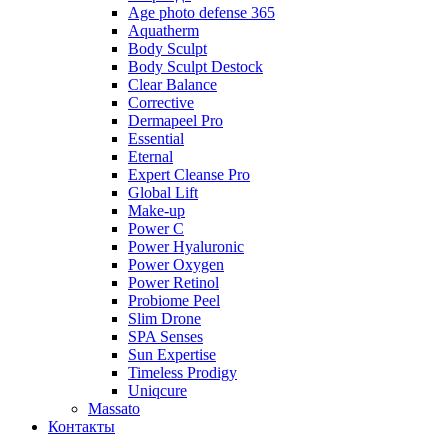
Age photo defense 365
Aquatherm
Body Sculpt
Body Sculpt Destock
Clear Balance
Corrective
Dermapeel Pro
Essential
Eternal
Expert Cleanse Pro
Global Lift
Make-up
Power C
Power Hyaluronic
Power Oxygen
Power Retinol
Probiome Peel
Slim Drone
SPA Senses
Sun Expertise
Timeless Prodigy
Uniqcure
Massato
Контакты