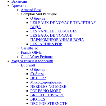
Вакансии
Ароматы
Armand Basi
Comptoir Sud Pacifique
О бренде
LES EAUX DE VOYAGE ТУАЛЕТНАЯ
ВОДА
LES VANILLES ABSOLUES
LES EAUX DE VOYAGE
ПАРФЮМИРОВАННАЯ ВОДА
LES JARDINS POP
Castelbajac
Franck Olivier
Good Water Perfume
Уход за кожей и волосами
Dr.brandt
О бренде
iD-Stress
Dr. B. Lab
Микродермабразия
NEEDLES NO MORE
PORES NO MORE
BRIGHT THIS WAY
BIOTICS
DROP OF STRENGTH