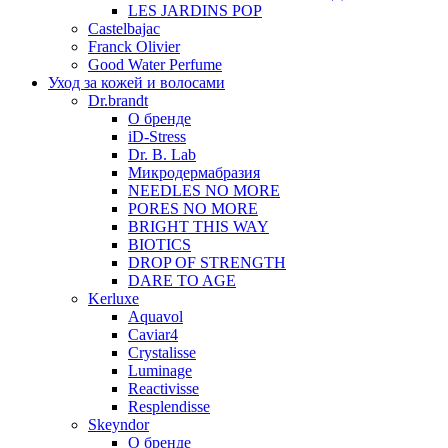
LES JARDINS POP
Castelbajac
Franck Olivier
Good Water Perfume
Уход за кожей и волосами
Dr.brandt
О бренде
iD-Stress
Dr. B. Lab
Микродермабразия
NEEDLES NO MORE
PORES NO MORE
BRIGHT THIS WAY
BIOTICS
DROP OF STRENGTH
DARE TO AGE
Kerluxe
Aquavol
Caviar4
Crystalisse
Luminage
Reactivisse
Resplendisse
Skeyndor
О бренде