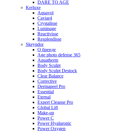
DARE TO AGE
Kerluxe
Aquavol
Caviar4
Crystalisse
Luminage
Reactivisse
Resplendisse
Skeyndor
О бренде
Age photo defense 365
Aquatherm
Body Sculpt
Body Sculpt Destock
Clear Balance
Corrective
Dermapeel Pro
Essential
Eternal
Expert Cleanse Pro
Global Lift
Make-up
Power C
Power Hyaluronic
Power Oxygen