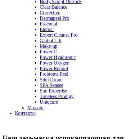
Body Sculpt Destock
Clear Balance
Corrective
Dermapeel Pro
Essential
Eternal
Expert Cleanse Pro
Global Lift
Make-up
Power C
Power Hyaluronic
Power Oxygen
Power Retinol
Probiome Peel
Slim Drone
SPA Senses
Sun Expertise
Timeless Prodigy
Uniqcure
Massato
Контакты
Бальзам-маска успокаивающая для