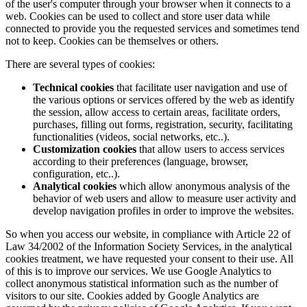
of the user's computer through your browser when it connects to a
web. Cookies can be used to collect and store user data while
connected to provide you the requested services and sometimes tend
not to keep. Cookies can be themselves or others.
There are several types of cookies:
Technical cookies
that facilitate user navigation and use of
the various options or services offered by the web as identify
the session, allow access to certain areas, facilitate orders,
purchases, filling out forms, registration, security, facilitating
functionalities (videos, social networks, etc..).
Customization cookies
that allow users to access services
according to their preferences (language, browser,
configuration, etc..).
Analytical cookies
which allow anonymous analysis of the
behavior of web users and allow to measure user activity and
develop navigation profiles in order to improve the websites.
So when you access our website, in compliance with Article 22 of
Law 34/2002 of the Information Society Services, in the analytical
cookies treatment, we have requested your consent to their use. All
of this is to improve our services. We use Google Analytics to
collect anonymous statistical information such as the number of
visitors to our site. Cookies added by Google Analytics are