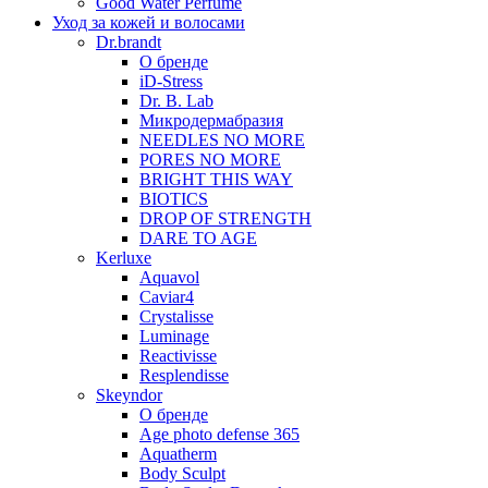
Good Water Perfume
Уход за кожей и волосами
Dr.brandt
О бренде
iD-Stress
Dr. B. Lab
Микродермабразия
NEEDLES NO MORE
PORES NO MORE
BRIGHT THIS WAY
BIOTICS
DROP OF STRENGTH
DARE TO AGE
Kerluxe
Aquavol
Caviar4
Crystalisse
Luminage
Reactivisse
Resplendisse
Skeyndor
О бренде
Age photo defense 365
Aquatherm
Body Sculpt