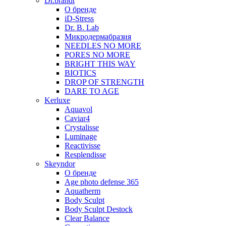
Dr.brandt
О бренде
iD-Stress
Dr. B. Lab
Микродермабразия
NEEDLES NO MORE
PORES NO MORE
BRIGHT THIS WAY
BIOTICS
DROP OF STRENGTH
DARE TO AGE
Kerluxe
Aquavol
Caviar4
Crystalisse
Luminage
Reactivisse
Resplendisse
Skeyndor
О бренде
Age photo defense 365
Aquatherm
Body Sculpt
Body Sculpt Destock
Clear Balance