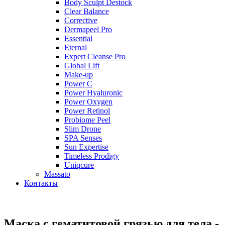
Body Sculpt Destock
Clear Balance
Corrective
Dermapeel Pro
Essential
Eternal
Expert Cleanse Pro
Global Lift
Make-up
Power C
Power Hyaluronic
Power Oxygen
Power Retinol
Probiome Peel
Slim Drone
SPA Senses
Sun Expertise
Timeless Prodigy
Uniqcure
Massato
Контакты
Маска с гематитовой грязью для тела -