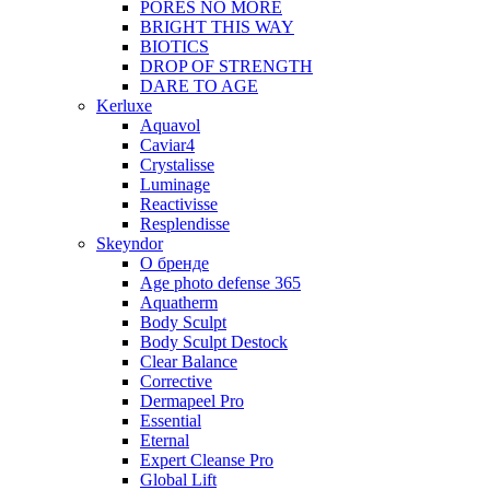
PORES NO MORE
BRIGHT THIS WAY
BIOTICS
DROP OF STRENGTH
DARE TO AGE
Kerluxe
Aquavol
Caviar4
Crystalisse
Luminage
Reactivisse
Resplendisse
Skeyndor
О бренде
Age photo defense 365
Aquatherm
Body Sculpt
Body Sculpt Destock
Clear Balance
Corrective
Dermapeel Pro
Essential
Eternal
Expert Cleanse Pro
Global Lift