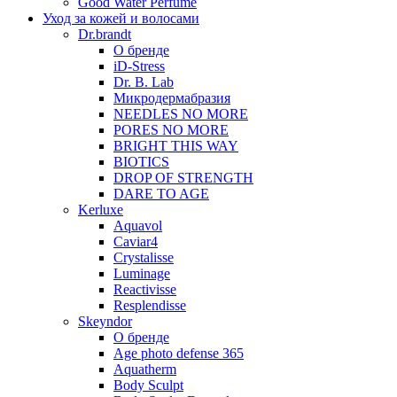
Good Water Perfume
Уход за кожей и волосами
Dr.brandt
О бренде
iD-Stress
Dr. B. Lab
Микродермабразия
NEEDLES NO MORE
PORES NO MORE
BRIGHT THIS WAY
BIOTICS
DROP OF STRENGTH
DARE TO AGE
Kerluxe
Aquavol
Caviar4
Crystalisse
Luminage
Reactivisse
Resplendisse
Skeyndor
О бренде
Age photo defense 365
Aquatherm
Body Sculpt