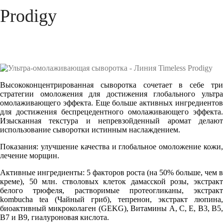
Prodigy
Высококонцентрированная сыворотка сочетает в себе три
стратегии омоложения для достижения глобального ультра
омолаживающего эффекта. Еще больше активных ингредиентов
для достижения беспрецедентного омолаживающего эффекта.
Изысканная текстура и непревзойденный аромат делают
использование сыворотки истинным наслаждением.
Показания:
улучшение качества и глобальное омоложение
кожи
лечение морщин.
Активные ингредиенты:
5 факторов роста (на 50% больше, чем в
креме), 50 млн. стволовых клеток дамасской розы,
экстракт
белого трюфеля, растворимые протеогликаны,
экстракт
kombucha tea (Чайный гриб), тепренон, экстракт
люпина,
биоактивный микроколаген (GEKG), Витамины A, C, E, B3, B5,
B7 и B9, гиалуроновая кислота.