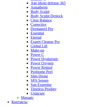
Age photo defense 365
Aquatherm
Body Sculpt
Body Sculpt Destock
Clear Balance
Corrective
Dermapeel Pro
Essential
Eternal
Expert Cleanse Pro
Global Lift
Make-up
Power C
Power Hyaluronic
Power Oxygen
Power Retinol
Probiome Peel
Slim Drone
SPA Senses
Sun Expertise
Timeless Prodigy
Uniqcure
Massato
Контакты