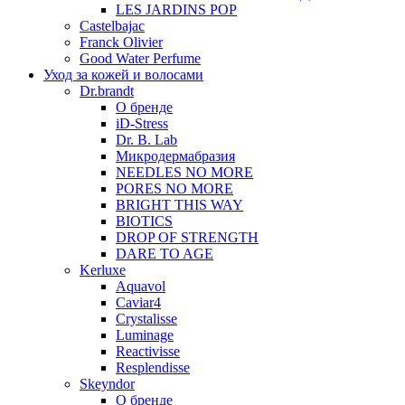
LES JARDINS POP
Castelbajac
Franck Olivier
Good Water Perfume
Уход за кожей и волосами
Dr.brandt
О бренде
iD-Stress
Dr. B. Lab
Микродермабразия
NEEDLES NO MORE
PORES NO MORE
BRIGHT THIS WAY
BIOTICS
DROP OF STRENGTH
DARE TO AGE
Kerluxe
Aquavol
Caviar4
Crystalisse
Luminage
Reactivisse
Resplendisse
Skeyndor
О бренде