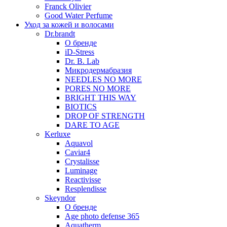
Franck Olivier
Good Water Perfume
Уход за кожей и волосами
Dr.brandt
О бренде
iD-Stress
Dr. B. Lab
Микродермабразия
NEEDLES NO MORE
PORES NO MORE
BRIGHT THIS WAY
BIOTICS
DROP OF STRENGTH
DARE TO AGE
Kerluxe
Aquavol
Caviar4
Crystalisse
Luminage
Reactivisse
Resplendisse
Skeyndor
О бренде
Age photo defense 365
Aquatherm