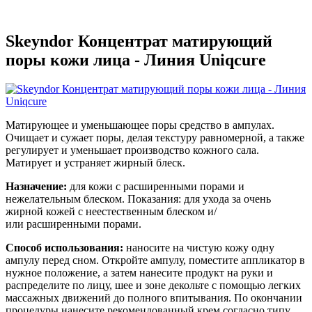
Skeyndor Концентрат матирующий
поры кожи лица - Линия Uniqcure
Матирующее и уменьшающее поры средство в ампулах.
Очищает и сужает поры, делая
текстуру равномерной, а также
регулирует и уменьшает производство кожного сала.
Матирует и устраняет жирный блеск.
Назначение:
для кожи с расширенными порами и
нежелательным блеском.
Показания:
для ухода за очень
жирной кожей с неестественным блеском и/
или
расширенными порами.
Способ использования:
наносите на чистую кожу одну
ампулу перед сном. Откройте ампулу, поместите аппликатор в
нужное положение, а затем нанесите продукт на руки и
распределите по лицу, шее и зоне декольте с помощью легких
массажных движений
до полного впитывания. По окончании
процедуры нанесите рекомендованный крем согласно типу